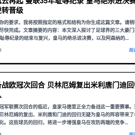
云再起 曼联35年耻辱纪录 皇马绝杀进决赛
逆转晋级
你的要求，我将按照指定的格式和结构为你生成这篇文章。请稍
尽快完成。文章摘要的内容：本文深入探讨了足球界的三大豪门
年耻辱纪录的结束与复兴，皇马的绝杀进决赛，以及阿森纳的...
5
阅
备战欧冠次回合 贝林厄姆复出米利唐门迪回
队
冠军联赛次回合的临近，皇家马德里正全力备战这一重要赛事。
贝林厄姆的复出、米利唐和门迪的回归无疑为皇马的阵容带来了
化。这些球员的回归，将进一步增强皇马在攻防两端的竞争...
4
阅