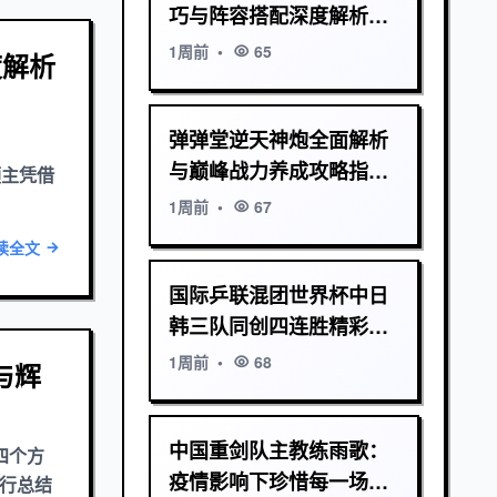
巧与阵容搭配深度解析指
南及隐藏任务揭秘
1周前
•
65
度解析
弹弹堂逆天神炮全面解析
与巅峰战力养成攻略指南
深渊领主凭借
深度玩法技巧揭秘
1周前
•
67
读全文
国际乒联混团世界杯中日
韩三队同创四连胜精彩对
决持续升温
1周前
•
68
与辉
中国重剑队主教练雨歌：
四个方
疫情影响下珍惜每一场比
进行总结