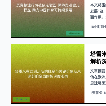
本文将围
发展”这
面作用。
18小时前
塔雷
解析
文章摘要
他在欧洲
足球强国
1天前
1