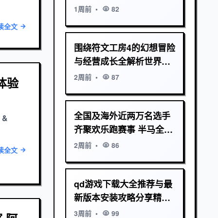
赛的重要性与思考
1周前
•
82
读全文
围绕符文工房4的幻想冒险
与经营成长全解析世界观
剧情角色系统剖析
2周前
•
87
体验
全国及海外近两万名选手
 &
齐聚欢乐跑赛事 半马全马
激情开跑
2周前
•
86
读全文
qd游戏下载大全推荐与最
新版本安装攻略分享精选
应用推荐指南大全
3周前
•
99