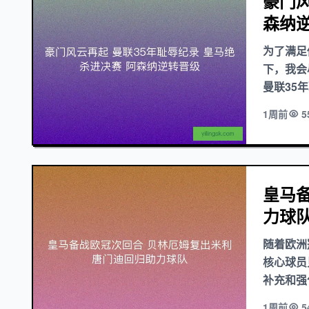
豪门风
森纳
为了满足
下，我会
曼联35
1周前
5
皇马
力球
随着欧洲
核心球员
补充和强
1周前
5