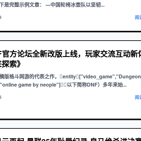
是完整示例文章： ---中国轮椅冰壶队以坚韧...
8
阅
NF官方论坛全新改版上线，玩家交流互动新
来探索》
格斗网游的代表之作，entity["video_game","Dungeon
","online game by neople"]（以下简称DNF）多年来始...
5
阅