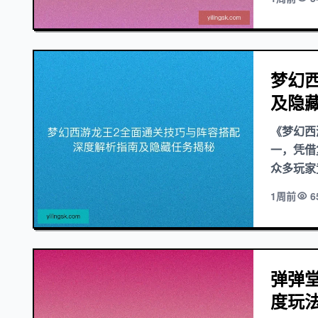
梦幻
及隐
《梦幻西
一，凭借
众多玩家
1周前
6
弹弹
度玩