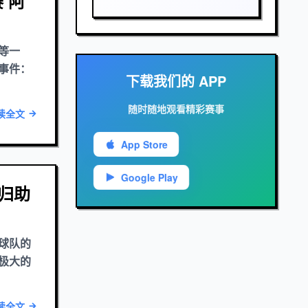
 阿
等一
事件：
下载我们的 APP
随时随地观看精彩赛事
读全文
App Store
Google Play
归助
球队的
极大的
读全文