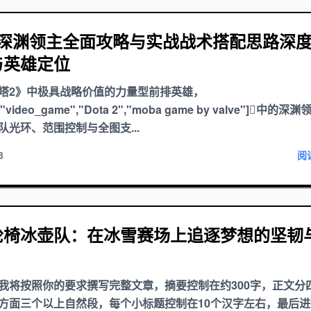
2深渊领主全面攻略与实战战术搭配思路深
与英雄定位
塔2》中极具战略价值的力量型前排英雄，
["video_game","Dota 2","moba game by valve"]中的
队光环、范围控制与全图支...
3
阅
轮椅冰壶队：在冰雪赛场上追逐梦想的坚韧
我将按照你的要求撰写完整文章，摘要控制在约300字，正文分
方面三个以上自然段，每个小标题控制在10个汉字左右，最后