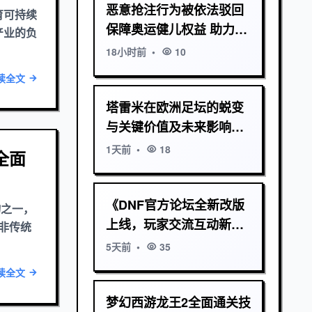
恶意抢注行为被依法驳回
育可持续
保障奥运健儿权益 助力中
产业的负
国体育可持续发展
18小时前
•
10
读全文
塔雷米在欧洲足坛的蜕变
与关键价值及未来影响全
面解析深度观察
1天前
•
18
全面
《DNF官方论坛全新改版
物之一，
上线，玩家交流互动新体
非传统
验等你来探索》
5天前
•
35
读全文
梦幻西游龙王2全面通关技